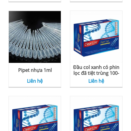
Đầu col xanh có phin
Pipet nhựa 1ml
lọc đã tiệt trùng 100-
1000 ul
Liên hệ
Liên hệ