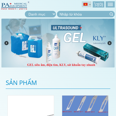
(
0
)
SẢN PHẨM