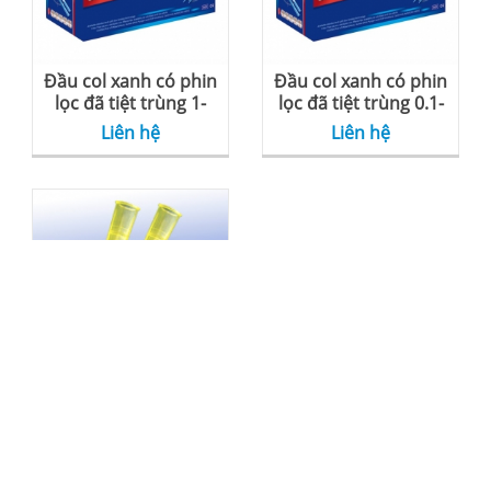
Đầu col xanh có phin
Đầu col xanh có phin
lọc đã tiệt trùng 1-
lọc đã tiệt trùng 0.1-
200 ul
10 ul
Liên hệ
Liên hệ
Đầu col vàng không
khía 0-200ul
Liên hệ