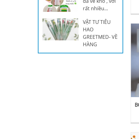
đã về kho , với
rất nhiều...
VẬT TƯ TIÊU
HAO
GREETMED- VỀ
HÀNG
B