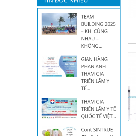
TIN ĐỌC NHIỀU
TEAM
BUILDING 2025
– KHI CÙNG
NHAU –
KHÔNG...
GIAN HÀNG
PHAN ANH
THAM GIA
TRIỂN LÃM Y
TẾ...
THAM GIA
TRIỂN LÃM Y TẾ
QUỐC TẾ VIỆT...
Cont SINTRUE