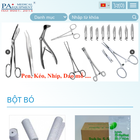
(
0
)
BỘT BÓ