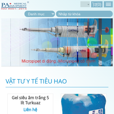
(
0
)
VẬT TƯ Y TẾ TIÊU HAO
Gel siêu âm trắng 5
lít Turkuaz
Liên hệ