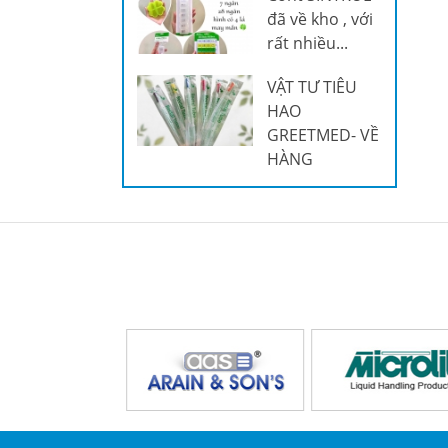
đã về kho , với
rất nhiều...
VẬT TƯ TIÊU
HAO
GREETMED- VỀ
HÀNG