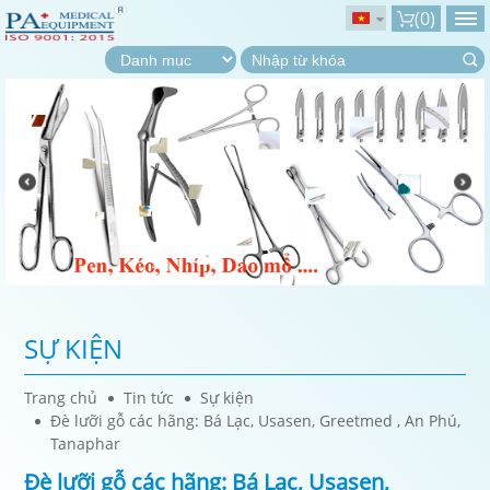
(
0
)
SỰ KIỆN
Trang chủ
Tin tức
Sự kiện
Đè lưỡi gỗ các hãng: Bá Lạc, Usasen, Greetmed , An Phú,
Tanaphar
Đè lưỡi gỗ các hãng: Bá Lạc, Usasen,